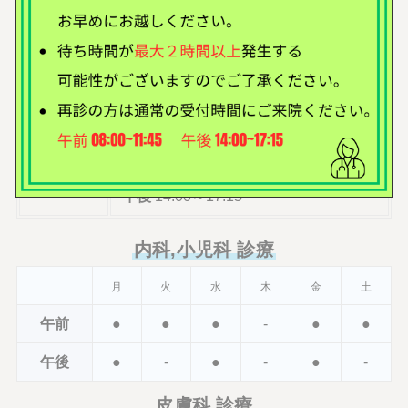
〒428-0104
住所
静岡県島田市川根町家山３４５－１
0547-53-2165
TEL
午前
08:00～11:45
受付時間
午後
14:00～17:15
内科,小児科 診療
月
火
水
木
金
土
午前
●
●
●
-
●
●
午後
●
-
●
-
●
-
皮膚科 診療