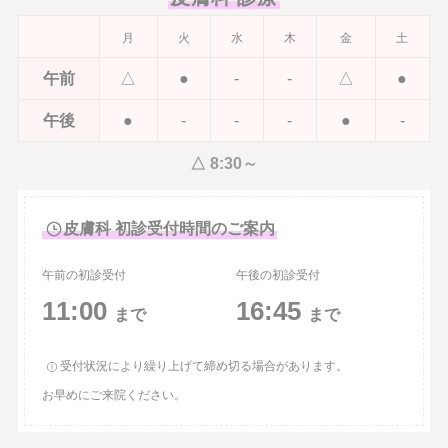
月
火
水
木
金
土
午前
△
●
-
-
△
●
午後
●
-
-
-
●
-
△ 8:30～
皮膚科 初診受付時間のご案内
午前の初診受付
午後の初診受付
11:00
16:45
まで
まで
受付状況により繰り上げて締め切る場合があります。
お早めにご来院ください。