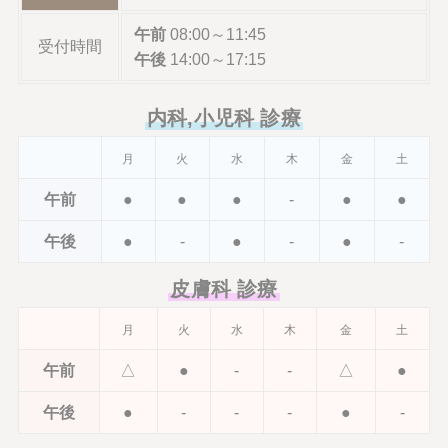
午前
08:00～11:45
受付時間
午後
14:00～17:15
内科,小児科 診療
月
火
水
木
金
土
午前
●
●
●
-
●
●
午後
●
-
●
-
●
-
皮膚科 診療
月
火
水
木
金
土
午前
△
●
-
-
△
●
午後
●
-
-
-
●
-