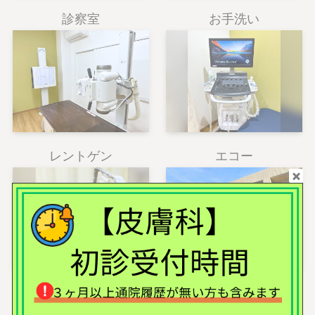
診察室
お手洗い
レントゲン
エコー
心電図
外観