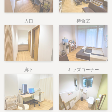
入口
待合室
廊下
キッズコーナー